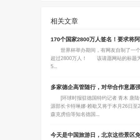
能的核协议”。土耳其、卡塔尔、沙特阿
相关文章
如果美伊此次对话最终得以实现，将是
170个国家2800万人签名！要求将
官员首次面对面会谈。
世界杯举办期间，有网友自制了一个请
超过2800万人！ 该请愿网站的标题为“将阿
5...
美军击落伊朗无人机
多家德企高管随行，对华合作意愿
[环球时报驻德国特约记者 青木 唐陆
源部长卡特琳娜·赖歇又将于本月26日
伊朗船只逼近美油轮
森克虏伯等知名德国...
今天是中国旅游日，北京这些景区