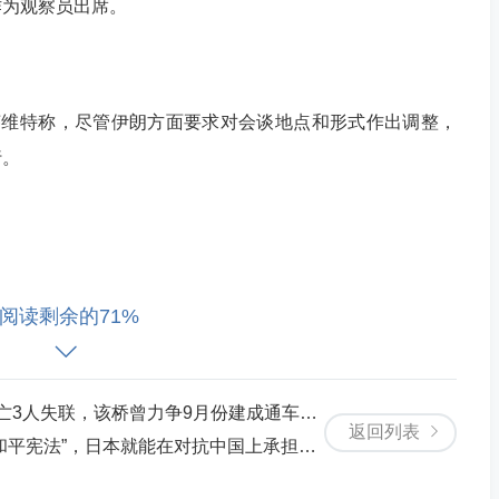
作为观察员出席。
维特称，尽管伊朗方面要求对会谈地点和形式作出调整，
行。
阅读剩余的71%
，谈判计划已制定，预计将在未来几天举行。目前正在进
立即公布。
联，该桥曾力争9月份建成通车，目前航段已临时封航
返回列表
法”，日本就能在对抗中国上承担更多安全责任
伊朗外长阿拉格齐预计6日在伊斯坦布尔会面，讨论“可