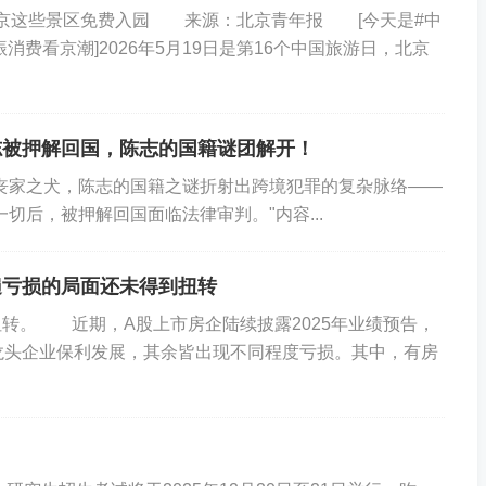
失联
日，北京这些景区免费入园 来源：北京青年报 [今天是#中
振消费看京潮]2026年5月19日是第16个中国旅游日，北京
志被押解回国，陈志的国籍谜团解开！
丧家之犬，陈志的国籍之谜折射出跨境犯罪的复杂脉络——
日说，美军当天在阿拉伯海击落伊朗一架无人机，并称该
切后，被押解回国面临法律审判。"内容...
·林肯”号航空母舰。
遍亏损的局面还未得到扭转
。 近期，A股上市房企陆续披露2025年业绩预告，
伯海航行，距离伊朗南部海岸约500英里（约合805公
龙头企业保利发展，其余皆出现不同程度亏损。其中，有房
称，美军采取“缓和局势”措施，但伊朗无人机仍继续向航
5C型隐形战斗机击落了这架伊朗无人机。