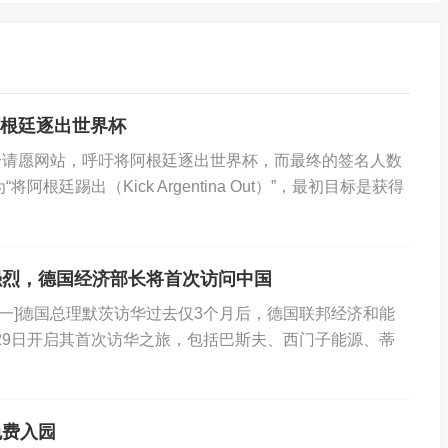
拉伯等国的代表也将参与在伊斯坦布尔举行的相关会议。
2025年6月美军空袭伊朗核设施以来，美国与伊朗高级
阿根廷逐出世界杯
愿网站，呼吁将阿根廷逐出世界杯，而最终的签名人数
根廷踢出（Kick Argentina Out）”，最初目标是获得
强烈，德国经济部长将首次访问中国
一]德国总理默茨访华过去仅3个月后，德国联邦经济和能
至29日开启其首次访华之旅，包括巴斯夫、西门子能源、蒂
免费入园