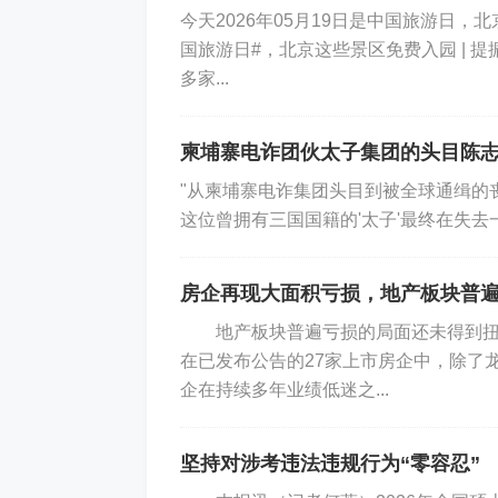
美称击落一架伊朗无人机 伊称一无人机
今天2026年05月19日是中国旅游
国旅游日#，北京这些景区免费入园 | 提
多家...
柬埔寨电诈团伙太子集团的头目陈
"从柬埔寨电诈集团头目到被全球通缉的
美军中央司令部发言人蒂姆·霍金斯3
这位曾拥有三国国籍的'太子'最终在失去一
无人机当时正“挑衅性”接近美军“亚伯拉罕
房企再现大面积亏损，地产板块普
地产板块普遍亏损的局面还未得到扭转
霍金斯说，“林肯”号航母当时在阿拉
在已发布公告的27家上市房企中，除了
里）。一架伊朗无人机接近航母。霍金斯
企在持续多年业绩低迷之...
母飞去。一架来自“林肯”号航母的F-3
坚持对涉考违法违规行为“零容忍”