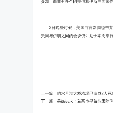
参加，而非有多个阿拉伯和伊斯兰国家
3日晚些时候，美国白宫新闻秘书莱
美国与伊朗之间的会谈仍计划于本周举
伊朗外交部发言人巴加埃同一天表示
行磋商以确定谈判地点，一旦确定，将
上一篇：
响水月港大桥垮塌已造成2人死亡3人失
下一篇：
美媒拱火：若高市早苗能废除“和平宪
据此前消息，美国总统特使威特科夫和