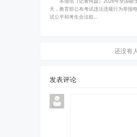
本报讯（记者何蕊）2026年全国硕士研
白宫新闻秘书莱维特稍后证实美军击
天，教育部公布考试违法违规行为举报
试公平和考生合法权...
为“适当”。
伊朗一名消息人士3日称，伊方一架
已成功传回其拍摄的图片。
发表评论
就美军称当天在阿拉伯海击落一架伊
天在公海执行侦察、监视、拍照等常规
说，失联原因正在调查中，一旦确认，